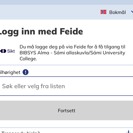
Bokmål
Logg inn med Feide
Du må logge deg på via Feide for å få tilgang til
BIBSYS Alma - Sámi allaskuvla/Sámi University
College.
ilhørighet
!
Fortsett