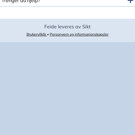
Trenger du hjelp?
Feide leveres av Sikt
Brukervilkår
•
Personvern og informasjonskapsler